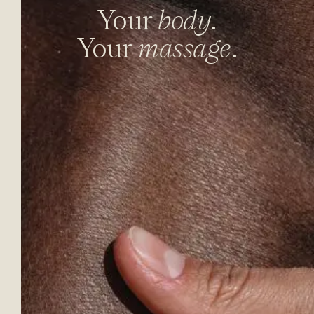
Your
body
.
Your
massage
.